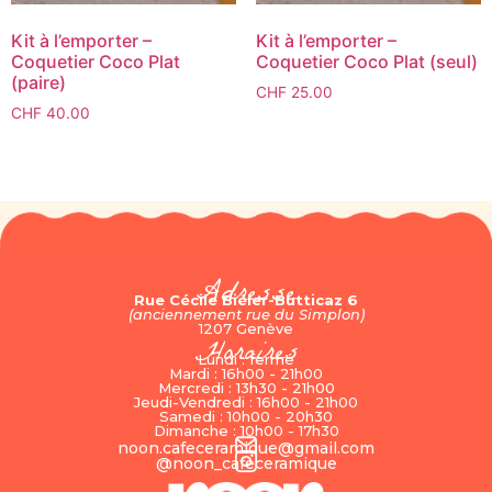
Kit à l’emporter –
Kit à l’emporter –
Coquetier Coco Plat
Coquetier Coco Plat (seul)
(paire)
CHF
25.00
CHF
40.00
Adresse
Rue Cécile Biéler-Butticaz 6
(anciennement rue du Simplon)
1207 Genève
Horaires
Lundi : fermé
Mardi : 16h00 - 21h00
Mercredi : 13h30 - 21h00
Jeudi-Vendredi : 16h00 - 21h00
Samedi : 10h00 - 20h30
Dimanche : 10h00 - 17h30
noon.cafeceramique@gmail.com
@noon_cafeceramique