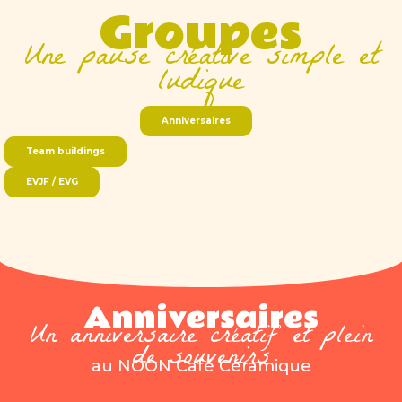
Groupes
Une pause créative simple et
ludique
Anniversaires
Team buildings
EVJF / EVG
Anniversaires
Un anniversaire créatif et plein
de souvenirs
au NOON Café Céramique