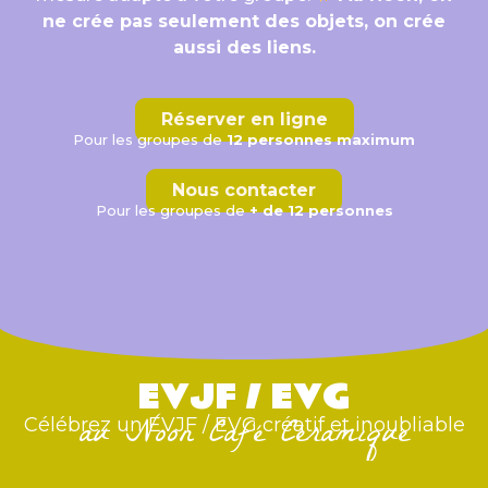
ne crée pas seulement des objets, on crée
aussi des liens.
Réserver en ligne
Pour les groupes de
12 personnes maximum
Nous contacter
Pour les groupes de
+ de 12 personnes
EVJF / EVG
au Noon Café Céramique
Célébrez un EVJF / EVG créatif et inoubliable