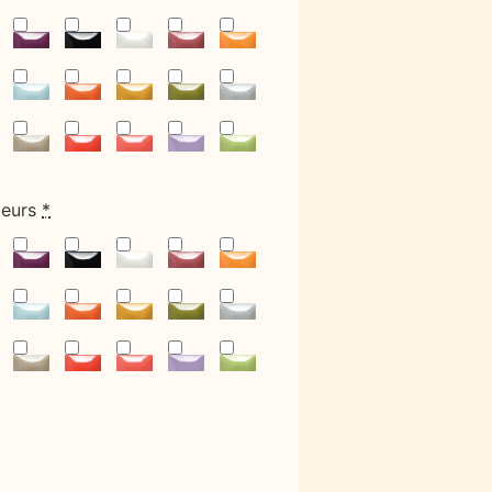
leurs
*