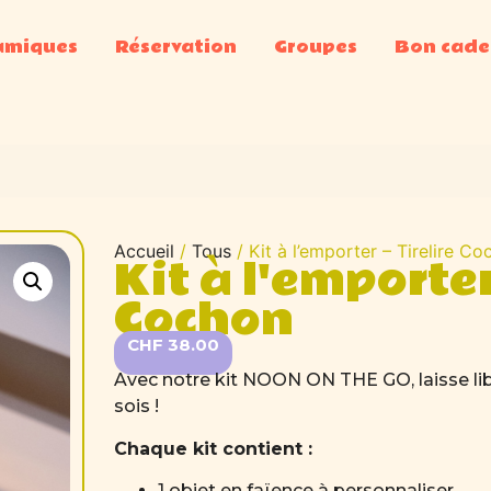
amiques
Réservation
Groupes
Bon cad
Accueil
/
Tous
/ Kit à l’emporter – Tirelire C
Kit à l'emporter 
Cochon
CHF
38.00
Avec notre kit NOON ON THE GO, laisse libr
sois !
Chaque kit contient :
1 objet en faïence à personnaliser