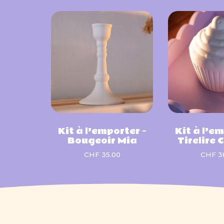
Kit à l’emporter –
Kit à l’em
Bougeoir Mia
Tirelire
CHF
35.00
CHF
3