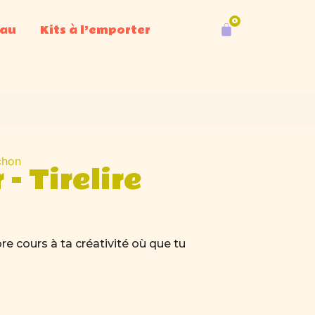
eau
Kits à l’emporter
ochon
- Tirelire
e cours à ta créativité où que tu