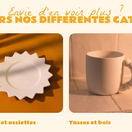
Envie d'en voir plus ?
S NOS DIFFÉRENTES CA
 et assiettes
Tasses et bols
(10)
(15)