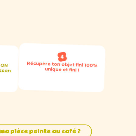
Récupère ton objet fini 100%
OON
isson
unique et fini !
a pièce peinte au café ?