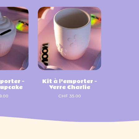
porter –
Kit à l’emporter –
 Cupcake
Verre Charlie
8.00
CHF
35.00