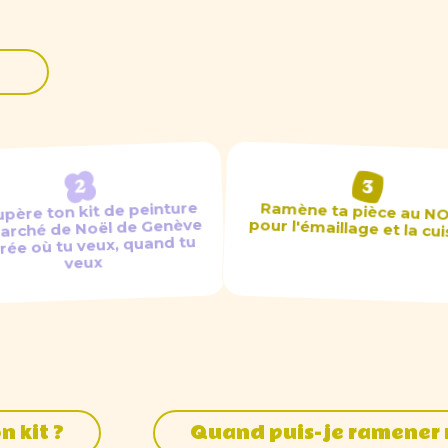
père ton kit de peinture
Ramène ta pièce au N
arché de Noël de Genève
pour l'émaillage et la cu
crée où tu veux, quand tu
veux
 kit ?
Quand puis-je ramener m