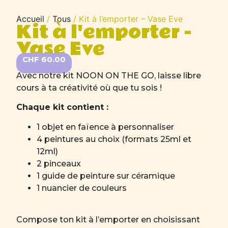
Accueil
/
Tous
/ Kit à l’emporter – Vase Eve
Kit à l'emporter -
Vase Eve
CHF
60.00
Avec notre kit NOON ON THE GO, laisse libre
cours à ta créativité où que tu sois !
Chaque kit contient :
1 objet en faïence à personnaliser
4 peintures au choix (formats 25ml et
12ml)
2 pinceaux
1 guide de peinture sur céramique
1 nuancier de couleurs
Compose ton kit à l’emporter en choisissant